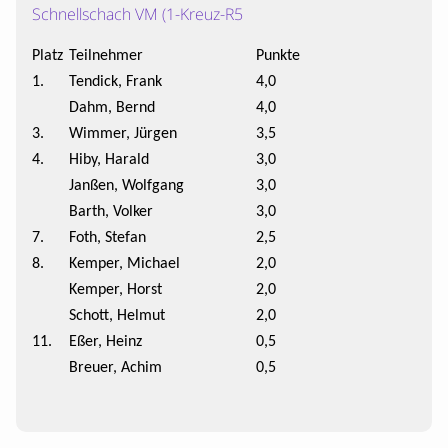
Schnellschach VM (1-Kreuz-R5
Platz
Teilnehmer
Punkte
1.
Tendick, Frank
4,0
Dahm, Bernd
4,0
3.
Wimmer, Jürgen
3,5
4.
Hiby, Harald
3,0
Janßen, Wolfgang
3,0
Barth, Volker
3,0
7.
Foth, Stefan
2,5
8.
Kemper, Michael
2,0
Kemper, Horst
2,0
Schott, Helmut
2,0
11.
Eßer, Heinz
0,5
Breuer, Achim
0,5