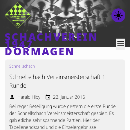
light_mode
SCHACHVEREIN
1947
menu
DORMAGEN
Schnellschach
Home
Schnellschach Vereinsmeisterschaft 1.
Beiträge
Runde
Mannschaften
Harald Hiby
22. Januar 2016
person
event
Ranglisten
Bei reger Beteiligung wurde gestern die erste Runde
Termine
der Schnellschach Vereinsmeisterschaft gespielt. Es
Verschiedenes
gab etliche sehr spannende Partien. Hier der
Tabellenendstand und die Einzelergebnisse
Kontakt