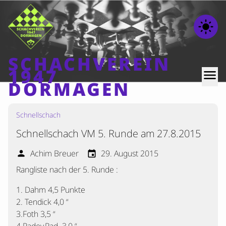
light_mode
SCHACHVEREIN
1947
menu
DORMAGEN
Schnellschach
Home
Schnellschach VM 5. Runde am 27.8.2015
Beiträge
Mannschaften
Achim Breuer
29. August 2015
person
event
Rangliste nach der 5. Runde :
Ranglisten
Termine
1. Dahm 4,5 Punkte
2. Tendick 4,0 “
Verschiedenes
3.Foth 3,5 “
Kontakt