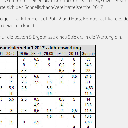
n Wimmer für seinen alleinigen Turniersieg erhielt, setzte er sic
rte sich den Schnellschach-Vereinsmeistertitel 2017.
olgen Frank Tendick auf Platz 2 und Horst Kemper auf Rang 3, der
orbeiziehen konnte.
nur die besten 5 Ergebnisse eines Spielers in die Wertung ein.