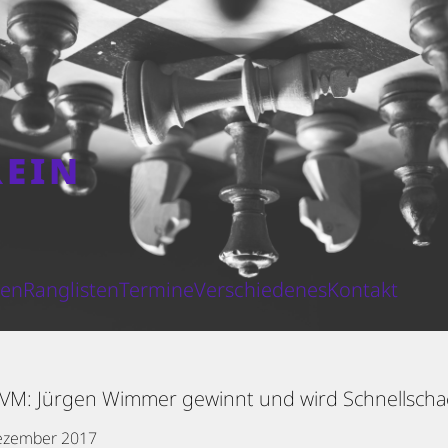
REIN
N
ten
Ranglisten
Termine
Verschiedenes
Kontakt
-VM: Jürgen Wimmer gewinnt und wird Schnellscha
ezember 2017