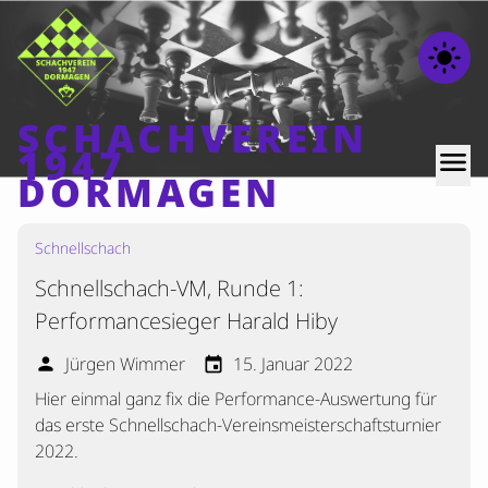
light_mode
SCHACHVEREIN
1947
menu
DORMAGEN
Schnellschach
Home
Schnellschach-VM, Runde 1:
Beiträge
Performancesieger Harald Hiby
Mannschaften
Jürgen Wimmer
15. Januar 2022
person
event
Ranglisten
Hier einmal ganz fix die Performance-Auswertung für
Termine
das erste Schnellschach-Vereinsmeisterschaftsturnier
Verschiedenes
2022.
Kontakt