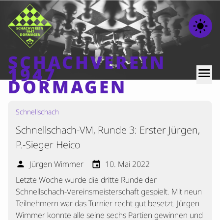
light_mode
SCHACHVEREIN
1947
menu
DORMAGEN
Schnellschach
Home
Schnellschach-VM, Runde 3: Erster Jürgen,
Beiträge
P.-Sieger Heico
Mannschaften
Jürgen Wimmer
10. Mai 2022
person
event
Ranglisten
Letzte Woche wurde die dritte Runde der
Termine
Schnellschach-Vereinsmeisterschaft gespielt. Mit neun
Verschiedenes
Teilnehmern war das Turnier recht gut besetzt. Jürgen
Wimmer konnte alle seine sechs Partien gewinnen und
Kontakt