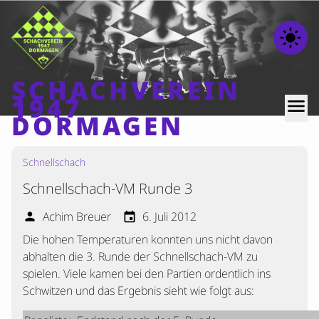
light_mode
SCHACHVEREIN
1947
menu
DORMAGEN
Schnellschach
Home
Schnellschach-VM Runde 3
Beiträge
Mannschaften
Achim Breuer
6. Juli 2012
person
event
Die hohen Temperaturen konnten uns nicht davon
Ranglisten
abhalten die 3. Runde der Schnellschach-VM zu
Termine
spielen. Viele kamen bei den Partien ordentlich ins
Verschiedenes
Schwitzen und das Ergebnis sieht wie folgt aus:
Kontakt