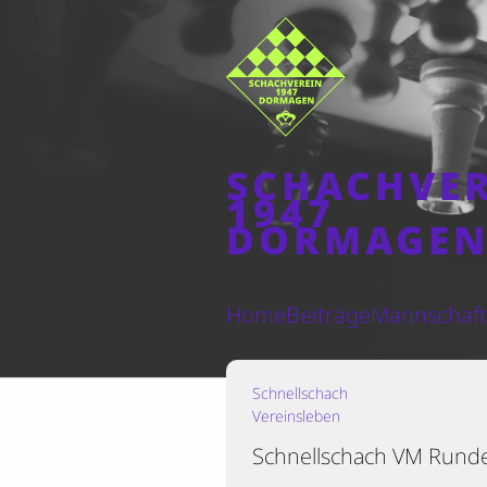
SCHACHVE
1947
DORMAGE
Home
Beiträge
Mannschaf
Schnellschach
Vereinsleben
Schnellschach VM Rund