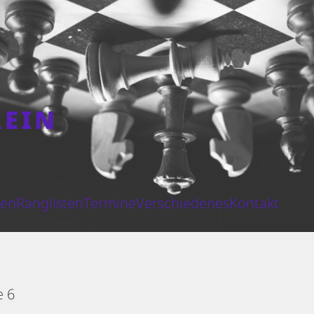
REIN
N
ten
Ranglisten
Termine
Verschiedenes
Kontakt
e 6