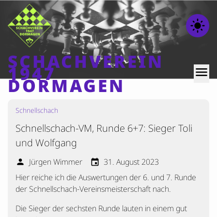
light_mode
SCHACHVEREIN
1947
menu
DORMAGEN
Schnellschach
Home
Schnellschach-VM, Runde 6+7: Sieger Toli
Beiträge
und Wolfgang
Mannschaften
Jürgen Wimmer
31. August 2023
person
event
Ranglisten
Hier reiche ich die Auswertungen der 6. und 7. Runde
Termine
der Schnellschach-Vereinsmeisterschaft nach.
Verschiedenes
Die Sieger der sechsten Runde lauten in einem gut
Kontakt