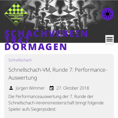
light_mode
SCHACHVEREIN
1947
menu
DORMAGEN
Schnellschach
Home
Schnellschach-VM, Runde 7: Performance-
Beiträge
Auswertung
Mannschaften
Jürgen Wimmer
27. Oktober 2018
person
event
Ranglisten
Die Performanceauswertung der 7. Runde der
Termine
Schnellschach-Vereinsmeisterschaft bringt folgende
Verschiedenes
Spieler aufs Siegerpodest:
Kontakt