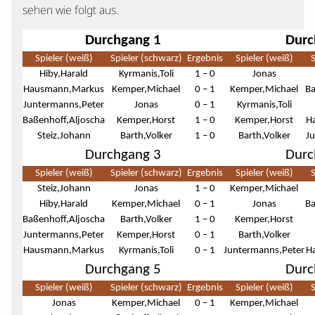
sehen wie folgt aus.
Durchgang 1
Durc
Spieler (weiß)
Spieler (schwarz)
Ergebnis
Spieler (weiß)
S
Hiby,Harald
Kyrmanis,Toli
1 – 0
Jonas
Hausmann,Markus
Kemper,Michael
0 – 1
Kemper,Michael
Ba
Juntermanns,Peter
Jonas
0 – 1
Kyrmanis,Toli
Baßenhoff,Aljoscha
Kemper,Horst
1 – 0
Kemper,Horst
H
Steiz,Johann
Barth,Volker
1 – 0
Barth,Volker
J
Durchgang 3
Durc
Spieler (weiß)
Spieler (schwarz)
Ergebnis
Spieler (weiß)
S
Steiz,Johann
Jonas
1 – 0
Kemper,Michael
Hiby,Harald
Kemper,Michael
0 – 1
Jonas
Ba
Baßenhoff,Aljoscha
Barth,Volker
1 – 0
Kemper,Horst
Juntermanns,Peter
Kemper,Horst
0 – 1
Barth,Volker
Hausmann,Markus
Kyrmanis,Toli
0 – 1
Juntermanns,Peter
H
Durchgang 5
Durc
Spieler (weiß)
Spieler (schwarz)
Ergebnis
Spieler (weiß)
S
Jonas
Kemper,Michael
0 – 1
Kemper,Michael