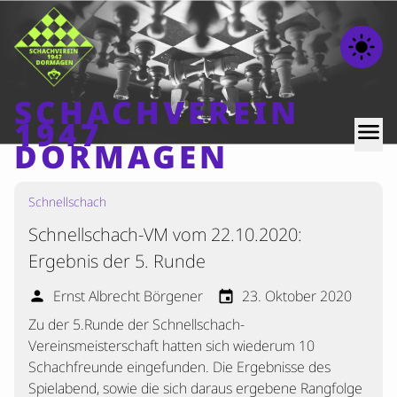
light_mode
SCHACHVEREIN
1947
menu
DORMAGEN
Schnellschach
Home
Schnellschach-VM vom 22.10.2020:
Beiträge
Ergebnis der 5. Runde
Mannschaften
Ernst Albrecht Börgener
23. Oktober 2020
person
event
Ranglisten
Zu der 5.Runde der Schnellschach-
Termine
Vereinsmeisterschaft hatten sich wiederum 10
Verschiedenes
Schachfreunde eingefunden. Die Ergebnisse des
Spielabend, sowie die sich daraus ergebene Rangfolge
Kontakt