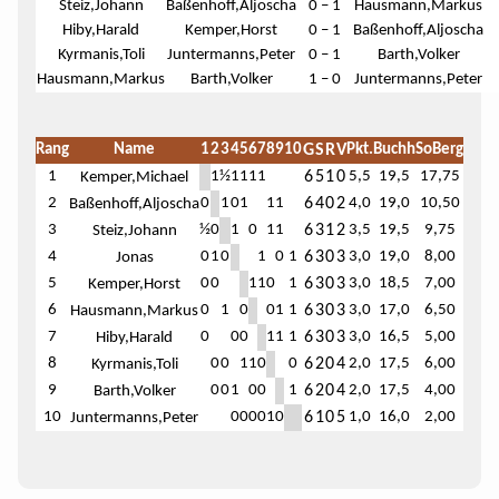
Steiz,Johann
Baßenhoff,Aljoscha
0 – 1
Hausmann,Markus
Hiby,Harald
Kemper,Horst
0 – 1
Baßenhoff,Aljoscha
Kyrmanis,Toli
Juntermanns,Peter
0 – 1
Barth,Volker
Hausmann,Markus
Barth,Volker
1 – 0
Juntermanns,Peter
Rang
Name
1
2
3
4
5
6
7
8
9
10
G
S
R
V
Pkt.
Buchh
SoBerg
1
1
½
1
1
1
1
6
5
1
0
5,5
19,5
17,75
Kemper,Michael
2
0
1
0
1
1
1
6
4
0
2
4,0
19,0
10,50
Baßenhoff,Aljoscha
3
½
0
1
0
1
1
6
3
1
2
3,5
19,5
9,75
Steiz,Johann
4
0
1
0
1
0
1
6
3
0
3
3,0
19,0
8,00
Jonas
5
0
0
1
1
0
1
6
3
0
3
3,0
18,5
7,00
Kemper,Horst
6
0
1
0
0
1
1
6
3
0
3
3,0
17,0
6,50
Hausmann,Markus
7
0
0
0
1
1
1
6
3
0
3
3,0
16,5
5,00
Hiby,Harald
8
0
0
1
1
0
0
6
2
0
4
2,0
17,5
6,00
Kyrmanis,Toli
9
0
0
1
0
0
1
6
2
0
4
2,0
17,5
4,00
Barth,Volker
10
0
0
0
0
1
0
6
1
0
5
1,0
16,0
2,00
Juntermanns,Peter