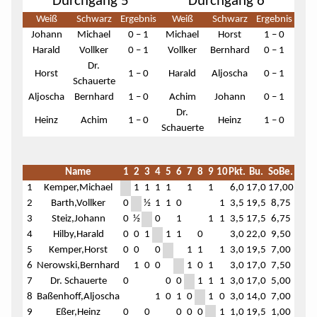
Durchgang 5
Durchgang 6
Weiß
Schwarz
Ergebnis
Weiß
Schwarz
Ergebnis
Johann
Michael
0 – 1
Michael
Horst
1 – 0
Harald
Vollker
0 – 1
Vollker
Bernhard
0 – 1
Dr.
Horst
1 – 0
Harald
Aljoscha
0 – 1
Schauerte
Aljoscha
Bernhard
1 – 0
Achim
Johann
0 – 1
Dr.
Heinz
Achim
1 – 0
Heinz
1 – 0
Schauerte
Name
1
2
3
4
5
6
7
8
9
10
Pkt.
Bu.
SoBe.
1
Kemper,Michael
1
1
1
1
1
1
6,0
17,0
17,00
2
Barth,Vollker
0
½
1
1
0
1
3,5
19,5
8,75
3
Steiz,Johann
0
½
0
1
1
1
3,5
17,5
6,75
4
Hilby,Harald
0
0
1
1
1
0
3,0
22,0
9,50
5
Kemper,Horst
0
0
0
1
1
1
3,0
19,5
7,00
6
Nerowski,Bernhard
1
0
0
1
0
1
3,0
17,0
7,50
7
Dr. Schauerte
0
0
0
1
1
1
3,0
17,0
5,00
8
Baßenhoff,Aljoscha
1
0
1
0
1
0
3,0
14,0
7,00
9
Eßer,Heinz
0
0
0
0
0
1
1,0
19,5
1,00