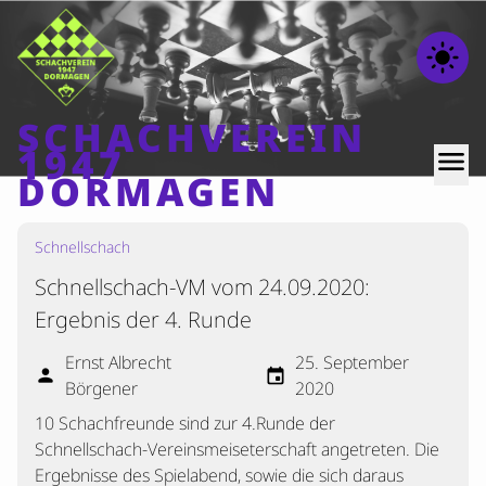
light_mode
SCHACHVEREIN
1947
menu
DORMAGEN
Schnellschach
Home
Schnellschach-VM vom 24.09.2020:
Beiträge
Ergebnis der 4. Runde
Mannschaften
Ernst Albrecht
25. September
Ranglisten
person
event
Börgener
2020
Termine
10 Schachfreunde sind zur 4.Runde der
Verschiedenes
Schnellschach-Vereinsmeiseterschaft angetreten. Die
Ergebnisse des Spielabend, sowie die sich daraus
Kontakt