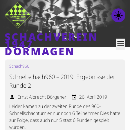
light_mode
SCHACHVEREIN
1947
menu
DORMAGEN
Schach960
Home
Schnellschach960 – 2019: Ergebnisse der
Beiträge
Runde 2
Mannschaften
Ernst Albrecht Börgener
26. April 2019
person
event
Ranglisten
Leider kamen zu der zweiten Runde des 960-
Termine
Schnellschachturnier nur noch 6 Teilnehmer. Dies hatte
Verschiedenes
zur Folge, dass auch nur 5 statt 6 Runden gespielt
wurden.
Kontakt