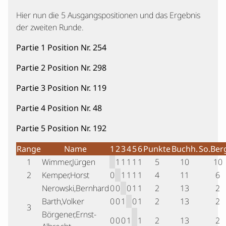
Hier nun die 5 Ausgangspositionen und das Ergebnis
der zweiten Runde.
Partie 1 Position Nr. 254
Partie 2 Position Nr. 298
Partie 3 Position Nr. 119
Partie 4 Position Nr. 48
Partie 5 Position Nr. 192
Range
Name
1
2
3
4
5
6
Punkte
Buchh.
So.Ber
1
Wimmer,Jürgen
1
1
1
1
1
5
10
10
2
Kemper,Horst
0
1
1
1
1
4
11
6
Nerowski,Bernhard
0
0
0
1
1
2
13
2
Barth,Volker
0
0
1
0
1
2
13
2
3
Börgener,Ernst-
0
0
0
1
1
2
13
2