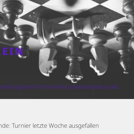
REIN
N
ten
Ranglisten
Termine
Verschiedenes
Kontakt
nde: Turnier letzte Woche ausgefallen