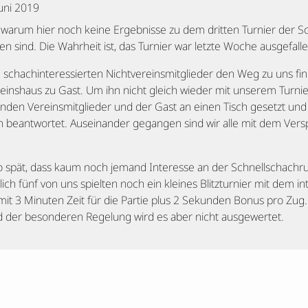
Juni 2019
, warum hier noch keine Ergebnisse zu dem dritten Turnier der S
n sind. Die Wahrheit ist, das Turnier war letzte Woche ausgefalle
chachinteressierten Nichtvereinsmitglieder den Weg zu uns fin
ereinshaus zu Gast. Um ihn nicht gleich wieder mit unserem Tur
enden Vereinsmitglieder und der Gast an einen Tisch gesetzt und
n beantwortet. Auseinander gegangen sind wir alle mit dem Vers
o spät, dass kaum noch jemand Interesse an der Schnellschach
lich fünf von uns spielten noch ein kleines Blitzturnier mit dem in
t 3 Minuten Zeit für die Partie plus 2 Sekunden Bonus pro Zug.
d der besonderen Regelung wird es aber nicht ausgewertet.