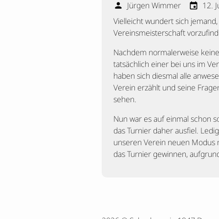
Jürgen Wimmer
12. 
person
event
Vielleicht wundert sich jemand
Vereinsmeisterschaft vorzufinde
Nachdem normalerweise keine s
tatsächlich einer bei uns im V
haben sich diesmal alle anwes
Verein erzählt und seine Frage
sehen.
Nun war es auf einmal schon s
das Turnier daher ausfiel. Ledig
unseren Verein neuen Modus mi
das Turnier gewinnen, aufgrun