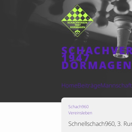
SCHACHVE
1947
DORMAGE
Home
Beiträge
Mannschaf
Schach960
Vereinsleben
Schnellschach960, 3. Ru