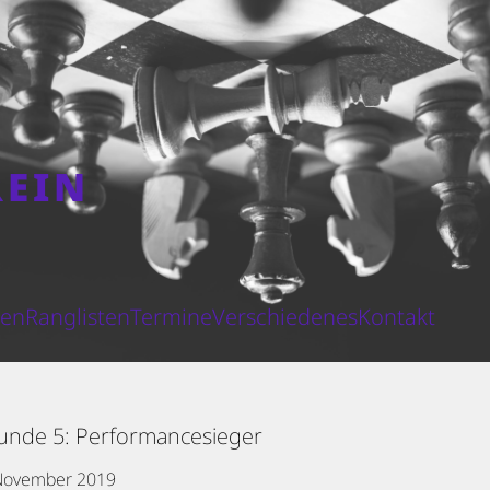
REIN
N
ten
Ranglisten
Termine
Verschiedenes
Kontakt
unde 5: Performancesieger
November 2019