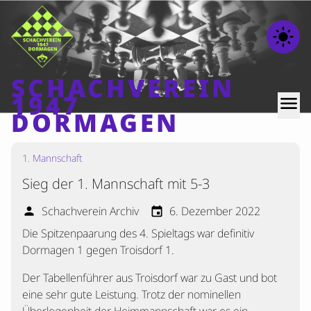
light_mode
SCHACHVEREIN
1947
menu
DORMAGEN
1. Mannschaft
Home
Sieg der 1. Mannschaft mit 5-3
Beiträge
Mannschaften
Schachverein Archiv
6. Dezember 2022
person
event
Die Spitzenpaarung des 4. Spieltags war definitiv
Ranglisten
Dormagen 1 gegen Troisdorf 1.
Termine
Der Tabellenführer aus Troisdorf war zu Gast und bot
Verschiedenes
eine sehr gute Leistung. Trotz der nominellen
Kontakt