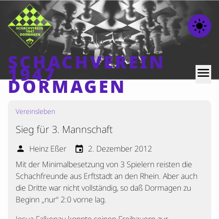
light_mode
SCHACHVEREIN
1947
menu
DORMAGEN
Vereinsleben
Home
Sieg für 3. Mannschaft
Beiträge
Mannschaften
Heinz Eßer
2. Dezember 2012
person
event
Mit der Minimalbesetzung von 3 Spielern reisten die
Ranglisten
Schachfreunde aus Erftstadt an den Rhein. Aber auch
Termine
die Dritte war nicht vollständig, so daß Dormagen zu
Verschiedenes
Beginn „nur“ 2:0 vorne lag.
Kontakt