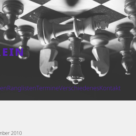
REIN
N
ten
Ranglisten
Termine
Verschiedenes
Kontakt
mber 2010