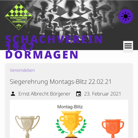
light_mode
SCHACHVEREIN
1947
menu
DORMAGEN
Vereinsleben
Home
Siegerehrung Montags-Blitz 22.02.21
Beiträge
Mannschaften
Ernst Albrecht Börgener
23. Februar 2021
person
event
Ranglisten
Termine
Verschiedenes
Kontakt