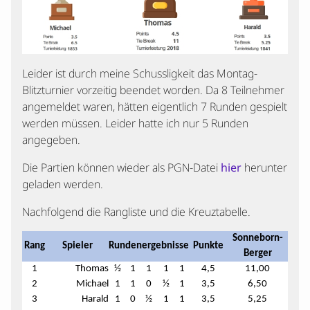
Leider ist durch meine Schussligkeit das Montag-
Blitzturnier vorzeitig beendet worden. Da 8 Teilnehmer
angemeldet waren, hätten eigentlich 7 Runden gespielt
werden müssen. Leider hatte ich nur 5 Runden
angegeben.
Die Partien können wieder als PGN-Datei
hier
herunter
geladen werden.
Nachfolgend die Rangliste und die Kreuztabelle.
Sonneborn-
Rang
Spieler
Rundenergebnisse
Punkte
Berger
1
Thomas
½
1
1
1
1
4,5
11,00
2
Michael
1
1
0
½
1
3,5
6,50
3
Harald
1
0
½
1
1
3,5
5,25