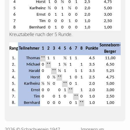
4
Horst
1
0
½
0
1
2,5
4,75
5
Karlheinz
½
0
1
½
0
2,0
5,00
6
Ernst
0
1
1
0
0
2,0
3,00
7
Tim
0
0
0
1
0
1,0
2,50
8
Bernhard
0
1
0
0
0
1,0
1,00
Kreuztabelle nach der 5 Runde.
Sonneborn-
Rang
Teilnehmer
1
2
3
4
5
6
7
8
Punkte
Berger
1.
Thomas
**
1
1
½
1
1
4.5
11,00
2.
Michael
0
**
1
½
1
1
3.5
6,50
3.
Harald
0
**
½
1
1
1
3.5
5,25
4.
Horst
0
½
**
1
0
1
2.5
4,75
5.
Karlheinz
½
½
0
**
0
1
2.0
5,00
6.
Ernst
0
0
0
1
**
1
2.0
3,00
7.
Tim
0
0
1
0
**
0
1.0
2,50
8.
Bernhard
0
0
0
0
1
**
1.0
1,00
2026 © Schachverein 1947
Impressum