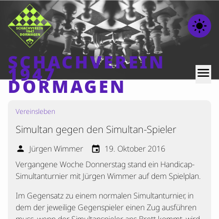
light_mode
SCHACHVEREIN
1947
menu
DORMAGEN
Vereinsleben
Home
Simultan gegen den Simultan-Spieler
Beiträge
Mannschaften
Jürgen Wimmer
19. Oktober 2016
person
event
Vergangene Woche Donnerstag stand ein Handicap-
Ranglisten
Simultanturnier mit Jürgen Wimmer auf dem Spielplan.
Termine
Im Gegensatz zu einem normalen Simultanturnier, in
Verschiedenes
dem der jeweilige Gegenspieler einen Zug ausführen
Kontakt