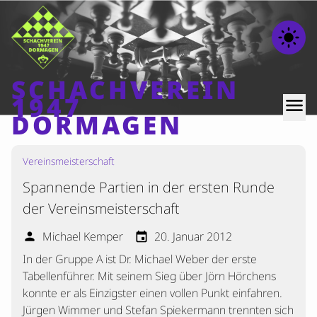
light_mode
SCHACHVEREIN
1947
menu
DORMAGEN
Vereinsmeisterschaft
Home
Spannende Partien in der ersten Runde
Beiträge
der Vereinsmeisterschaft
Mannschaften
Michael Kemper
20. Januar 2012
person
event
Ranglisten
In der Gruppe A ist Dr. Michael Weber der erste
Termine
Tabellenführer. Mit seinem Sieg über Jörn Hörchens
Verschiedenes
konnte er als Einzigster einen vollen Punkt einfahren.
Jürgen Wimmer und Stefan Spiekermann trennten sich
Kontakt