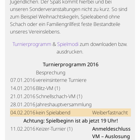
Jugendlichen. Der Spaß kommt hierbei und bei
unseren Sonderveranstaltungen nicht zu kurz. So sind
zum Beispiel Weihnachtskegeln, Spieleabend ohne
Schach oder ein Familiengrillfest feste Bestandteile
unseres Vereinslebens.
Turnierprogramm
&
Spielmodi
zum downloaden bzw.
ausdrucken.
Turnierprogramm 2016
Besprechung
07.01.2016
vereinsinterne Turniere
14.01.2016
Blitz-VM (1)
21.01.2016
Schnellschach-VM (1)
28.01.2016
Jahreshauptversammlung
04.02.2016
kein Spielabend
Weiberfastnacht
Achtung: Spielbeginn ist ab jetzt 19 Uhr!
11.02.2016
Keizer-Turnier (1)
Anmeldeschluss
VM – Auslosung