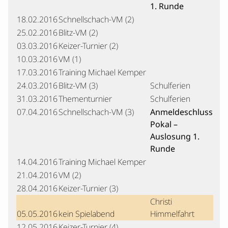
1. Runde
18.02.2016
Schnellschach-VM (2)
25.02.2016
Blitz-VM (2)
03.03.2016
Keizer-Turnier (2)
10.03.2016
VM (1)
17.03.2016
Training Michael Kemper
24.03.2016
Blitz-VM (3)
Schulferien
31.03.2016
Thementurnier
Schulferien
07.04.2016
Schnellschach-VM (3)
Anmeldeschluss
Pokal –
Auslosung 1.
Runde
14.04.2016
Training Michael Kemper
21.04.2016
VM (2)
28.04.2016
Keizer-Turnier (3)
Christi
05.05.2016
kein Spielabend
Himmelfahrt
12.05.2016
Keizer-Turnier (4)