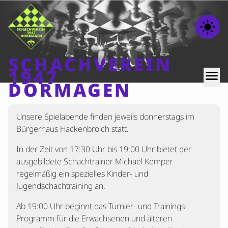
light_mode
SCHACHVEREIN
1947
menu
DORMAGEN
Unsere Spielabende finden jeweils donnerstags im
Home
Bürgerhaus Hackenbroich statt.
Beiträge
In der Zeit von 17:30 Uhr bis 19:00 Uhr bietet der
Mannschaften
ausgebildete Schachtrainer Michael Kemper
Ranglisten
regelmäßig ein spezielles Kinder- und
Jugendschachtraining an.
Termine
Verschiedenes
Ab 19:00 Uhr beginnt das Turnier- und Trainings-
Programm für die Erwachsenen und älteren
Kontakt