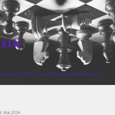
REIN
N
ten
Ranglisten
Termine
Verschiedenes
Kontakt
8. Mai 2024