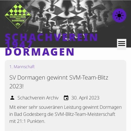
light_mode
SCHACHVEREIN
1947
menu
DORMAGEN
1. Mannschaft
Home
SV Dormagen gewinnt SVM-Team-Blitz
Beiträge
2023!
Mannschaften
Schachverein Archiv
30. April 2023
person
event
Ranglisten
Mit einer sehr souveränen Leistung gewinnt Dormagen
Termine
in Bad Godesberg die SVM-Blitz-Team-Meisterschaft
Verschiedenes
mit 21:1 Punkten.
Kontakt