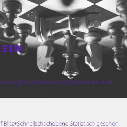
REIN
N
ten
Ranglisten
Termine
Verschiedenes
Kontakt
f Blitz+Schnellschachebene Statistisch gesehen.