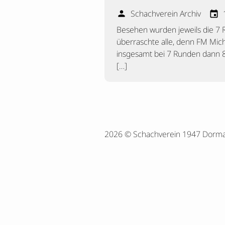
Schachverein Archiv
person
event
Besehen wurden jeweils die 7 
überraschte alle, denn FM Mich
insgesamt bei 7 Runden dann 80
[…]
2026 © Schachverein 1947 Dorm