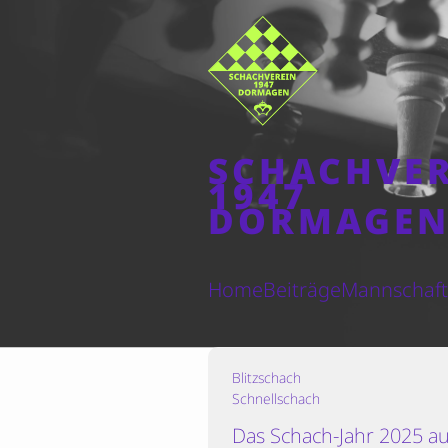
SCHACHVE
1947
DORMAGE
Home
Beiträge
Mannschaf
Blitzschach
Schnellschach
Das Schach-Jahr 2025 au