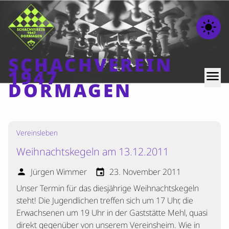
light_mode
SCHACHVEREIN
1947
menu
DORMAGEN
Home
Vereinsleben
Beiträge
Weihnachtskegeln am 13.12.2011
Mannschaften
Jürgen Wimmer
23. November 2011
person
event
Ranglisten
Unser Termin für das diesjährige Weihnachtskegeln
Termine
steht! Die Jugendlichen treffen sich um 17 Uhr, die
Verschiedenes
Erwachsenen um 19 Uhr in der Gaststätte Mehl, quasi
Kontakt
direkt gegenüber von unserem Vereinsheim. Wie in