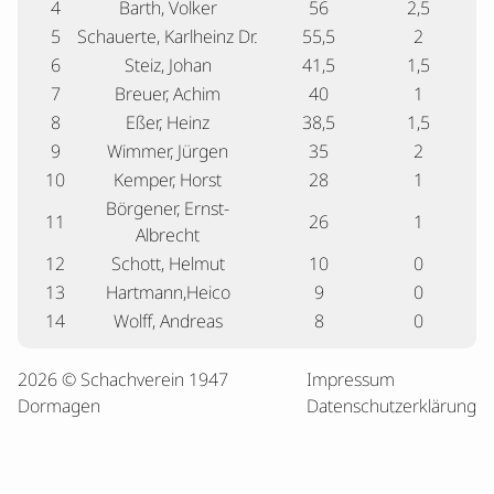
4
Barth, Volker
56
2,5
5
Schauerte, Karlheinz Dr.
55,5
2
6
Steiz, Johan
41,5
1,5
7
Breuer, Achim
40
1
8
Eßer, Heinz
38,5
1,5
9
Wimmer, Jürgen
35
2
10
Kemper, Horst
28
1
Börgener, Ernst-
11
26
1
Albrecht
12
Schott, Helmut
10
0
13
Hartmann,Heico
9
0
14
Wolff, Andreas
8
0
2026 © Schachverein 1947
Impressum
Dormagen
Datenschutzerklärung