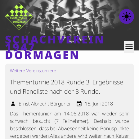
light_mode
SCHACHVEREIN
1947
menu
DORMAGEN
Weitere Vereinsturniere
Home
Thementurnie 2018 Runde 3: Ergebnisse
Beiträge
und Rangliste nach der 3 Runde.
Mannschaften
Ernst Albrecht Börgener
15. Juni 2018
person
event
Ranglisten
Das Thementunier am 14.06.2018 war wieder sehr
Termine
schwach besucht (7 Teilnehmer). Deshalb wurde
Verschiedenes
beschlossen, dass bei Abwesenheit keine Bonuspunkte
vergeben werden.Alles andere wird weiter nach Keizer
Kontakt