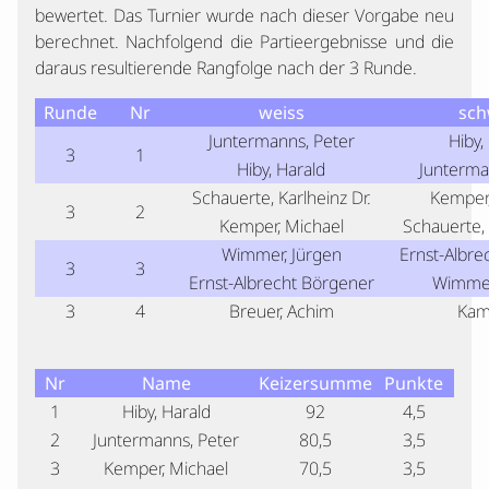
bewertet. Das Turnier wurde nach dieser Vorgabe neu
berechnet. Nachfolgend die Partieergebnisse und die
daraus resultierende Rangfolge nach der 3 Runde.
Runde
Nr
weiss
sch
Juntermanns, Peter
Hiby,
3
1
Hiby, Harald
Junterma
Schauerte, Karlheinz Dr.
Kemper,
3
2
Kemper, Michael
Schauerte, 
Wimmer, Jürgen
Ernst-Albre
3
3
Ernst-Albrecht Börgener
Wimmer
3
4
Breuer, Achim
Kam
Nr
Name
Keizersumme
Punkte
1
Hiby, Harald
92
4,5
2
Juntermanns, Peter
80,5
3,5
3
Kemper, Michael
70,5
3,5