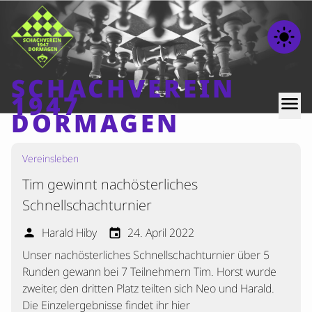
light_mode
SCHACHVEREIN
1947
menu
DORMAGEN
Vereinsleben
Home
Tim gewinnt nachösterliches
Beiträge
Schnellschachturnier
Mannschaften
Harald Hiby
24. April 2022
person
event
Ranglisten
Unser nachösterliches Schnellschachturnier über 5
Termine
Runden gewann bei 7 Teilnehmern Tim. Horst wurde
Verschiedenes
zweiter, den dritten Platz teilten sich Neo und Harald.
Die Einzelergebnisse findet ihr hier
Kontakt