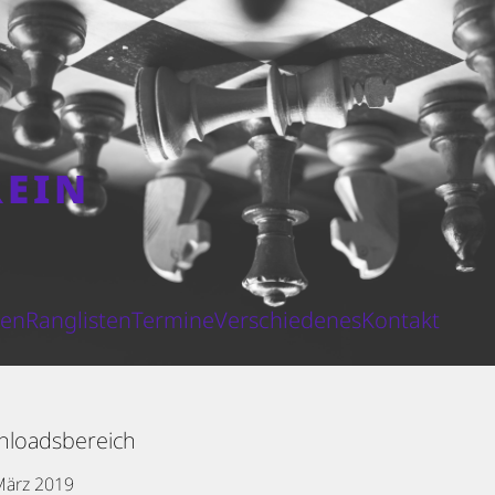
REIN
N
ten
Ranglisten
Termine
Verschiedenes
Kontakt
loadsbereich
März 2019