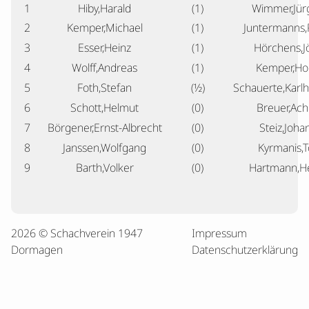
1
Hiby,Harald
(1)
Wimmer,Jür
2
Kemper,Michael
(1)
Juntermanns,
3
Esser,Heinz
(1)
Hörchens,J
4
Wolff,Andreas
(1)
Kemper,Ho
5
Foth,Stefan
(½)
Schauerte,Karlh
6
Schott,Helmut
(0)
Breuer,Ac
7
Börgener,Ernst-Albrecht
(0)
Steiz,Joha
8
Janssen,Wolfgang
(0)
Kyrmanis,To
9
Barth,Volker
(0)
Hartmann,H
2026 © Schachverein 1947
Impressum
Dormagen
Datenschutzerklärung