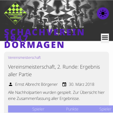
light_mode
SCHACHVEREIN
1947
menu
DORMAGEN
Vereinsmeisterschaft
Home
Vereinsmeisterschaft, 2. Runde: Ergebnis
Beiträge
aller Partie
Mannschaften
Ernst Albrecht Börgener
30. März 2018
person
event
Ranglisten
Alle Nachholpartien wurden gespielt. Zur Übersicht hier
Termine
eine Zusammenfassung aller Ergebnisse.
Verschiedenes
Spieler
Punkte
Spieler
Kontakt