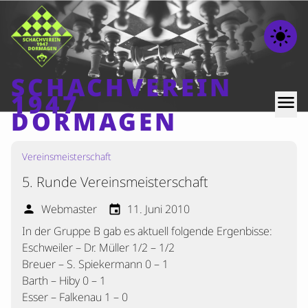
light_mode
SCHACHVEREIN
1947
menu
DORMAGEN
Vereinsmeisterschaft
Home
5. Runde Vereinsmeisterschaft
Beiträge
Mannschaften
Webmaster
11. Juni 2010
person
event
In der Gruppe B gab es aktuell folgende Ergenbisse:
Ranglisten
Eschweiler – Dr. Müller 1/2 – 1/2
Termine
Breuer – S. Spiekermann 0 – 1
Verschiedenes
Barth – Hiby 0 – 1
Esser – Falkenau 1 – 0
Kontakt