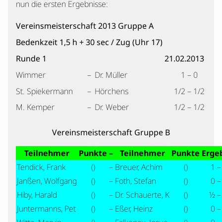
nun die ersten Ergebnisse:
Vereinsmeisterschaft 2013 Gruppe A
Bedenkzeit 1,5 h + 30 sec / Zug (Uhr 17)
Runde 1
21.02.2013
Wimmer
–
Dr. Müller
1 – 0
St. Spiekermann
–
Hörchens
1/2 – 1/2
M. Kemper
–
Dr. Weber
1/2 – 1/2
Vereinsmeisterschaft Gruppe B
Teilnehmer
Punkte
–
Teilnehmer
Punkte
Erge
Tendick, Frank
()
–
Breuer, Achim
()
1 –
Janßen, Wolfgang
()
–
Foth, Stefan
()
0 –
Hiby, Harald
()
–
Dr. Schauerte, K
()
½ –
Juntermanns, Pet
()
–
Eßer, Heinz
()
0 –