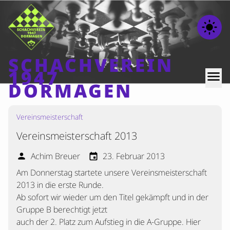
light_mode
SCHACHVEREIN
1947
menu
DORMAGEN
Vereinsmeisterschaft
Home
Vereinsmeisterschaft 2013
Beiträge
Mannschaften
Achim Breuer
23. Februar 2013
person
event
Am Donnerstag startete unsere Vereinsmeisterschaft
Ranglisten
2013 in die erste Runde.
Termine
Ab sofort wir wieder um den Titel gekämpft und in der
Verschiedenes
Gruppe B berechtigt jetzt
auch der 2. Platz zum Aufstieg in die A-Gruppe. Hier
Kontakt