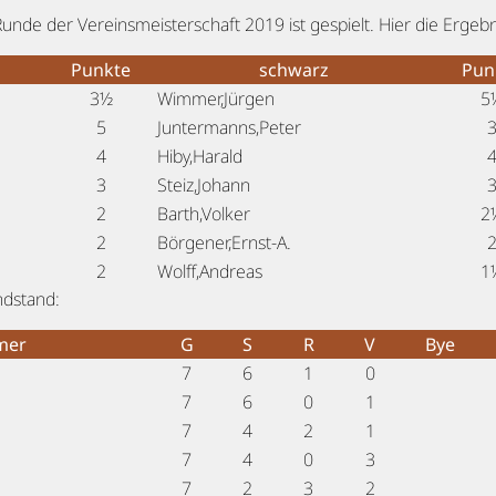
Runde der Vereinsmeisterschaft 2019 ist gespielt. Hier die Ergebn
Punkte
schwarz
Pun
3½
Wimmer,Jürgen
5
5
Juntermanns,Peter
4
Hiby,Harald
3
Steiz,Johann
2
Barth,Volker
2
2
Börgener,Ernst-A.
2
Wolff,Andreas
1
ndstand:
mer
G
S
R
V
Bye
7
6
1
0
7
6
0
1
7
4
2
1
7
4
0
3
7
2
3
2