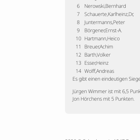
6
Nerowski,Bernhard
7
Schauerte,Karlheinz,Dr,
8
Juntermanns,Peter
9
Börgener,Ernst-A.
10
Hartmann,Heico
11
Breuer,Achim
12
Barth,Volker
13
Esser,Heinz
14
Wolff,Andreas
Es gibt einen eindeutigen Sieg
Jürgen Wimmer ist mit 6,5 Punk
Jon Hörchens mit 5 Punkten.