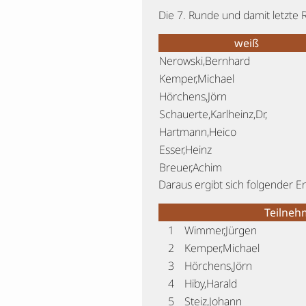
Die 7. Runde und damit letzte 
weiß
Nerowski,Bernhard
Kemper,Michael
Hörchens,Jörn
Schauerte,Karlheinz,Dr,
Hartmann,Heico
Esser,Heinz
Breuer,Achim
Daraus ergibt sich folgender E
Teilneh
1
Wimmer,Jürgen
2
Kemper,Michael
3
Hörchens,Jörn
4
Hiby,Harald
5
Steiz,Johann