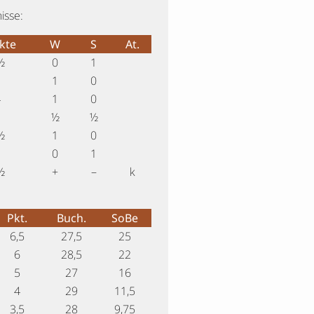
isse:
kte
W
S
At.
½
0
1
3
1
0
4
1
0
3
½
½
½
1
0
2
0
1
½
+
–
k
Pkt.
Buch.
SoBe
6,5
27,5
25
6
28,5
22
5
27
16
4
29
11,5
3,5
28
9,75