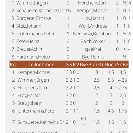
1
Wimmer,Jürgen
2
Hörchens,Jörn
2
½
½
2
Schauerte,Karlheinz,Dr,
1½
Kemper,Michael
2
0
1
3
Börgener,Ernst-A.
1
Hiby,Harald
1
0
1
4
Steiz,Johann
1
Wolff,Andreas
1
1
0
5
Juntermanns,Peter
1
Nerowski,Bernhard
1
½
½
6
Esser,Heinz
0
Barth,Volker
1
1
0
7
Breuer,Achim
0
spielfrei
0
+
–
8
Hartmann,Heico
0
Bye-Remis
½
Rg.
Teilnehmer
G
S
R
V
Bye
Punkte
Buch
SoBe
1
Kemper,Michael
3
3
0
0
3
4,5
4,5
2
Wimmer,Jürgen
3
2
1
0
2,5
5,5
4,25
3
Hörchens,Jörn
3
2
1
0
2,5
4
2,75
4
Hiby,Harald
3
2
0
1
2
5
2,5
5
Steiz,Johann
3
2
0
1
2
5
2
6
Juntermanns,Peter
3
1
1
1
1,5
4,5
1,75
Rd.
7
Schauerte,Karlheinz,Dr.
2
1
0
1
1,5
4,5
1,5
1