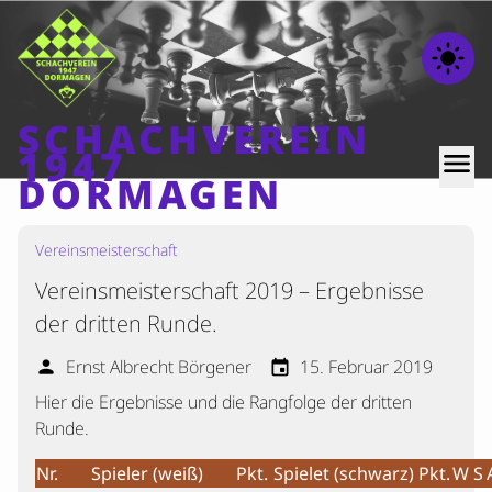
light_mode
SCHACHVEREIN
1947
menu
DORMAGEN
Vereinsmeisterschaft
Home
Vereinsmeisterschaft 2019 – Ergebnisse
Beiträge
der dritten Runde.
Mannschaften
Ernst Albrecht Börgener
15. Februar 2019
person
event
Ranglisten
Hier die Ergebnisse und die Rangfolge der dritten
Termine
Runde.
Verschiedenes
Nr.
Spieler (weiß)
Pkt.
Spielet (schwarz)
Pkt.
W
S
Kontakt