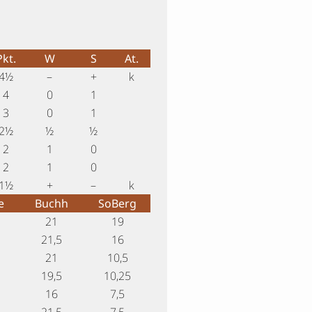
Pkt.
W
S
At.
4½
–
+
k
4
0
1
3
0
1
2½
½
½
2
1
0
2
1
0
1½
+
–
k
e
Buchh
SoBerg
21
19
21,5
16
21
10,5
19,5
10,25
16
7,5