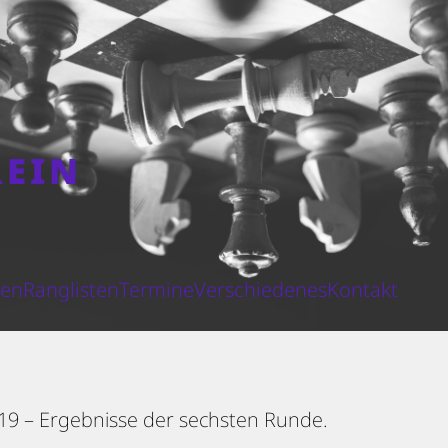
REIN
N
ten
Ranglisten
Termine
Verschiedenes
Kontakt
19 – Ergebnisse der sechsten Runde.