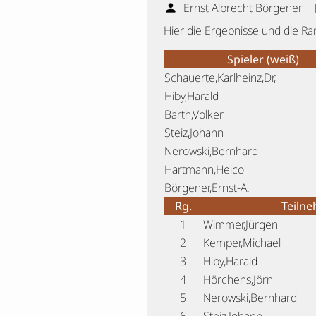
Ernst Albrecht Börgener
person
Hier die Ergebnisse und die R
Spieler (weiß)
Schauerte,Karlheinz,Dr,
Hiby,Harald
Barth,Volker
Steiz,Johann
Nerowski,Bernhard
Hartmann,Heico
Börgener,Ernst-A.
Rg.
Teiln
1
Wimmer,Jürgen
2
Kemper,Michael
3
Hiby,Harald
4
Hörchens,Jörn
5
Nerowski,Bernhard