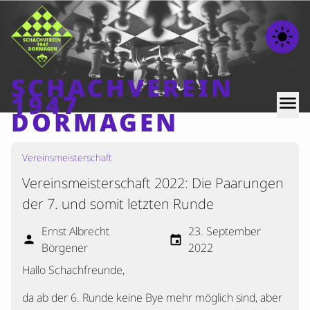
light_mode
SCHACHVEREIN
1947
menu
DORMAGEN
Vereinsmeisterschaft
Home
Vereinsmeisterschaft 2022: Die Paarungen
Beiträge
der 7. und somit letzten Runde
Mannschaften
Ernst Albrecht
23. September
Ranglisten
person
event
Börgener
2022
Termine
Hallo Schachfreunde,
Verschiedenes
da ab der 6. Runde keine Bye mehr möglich sind, aber
Kontakt