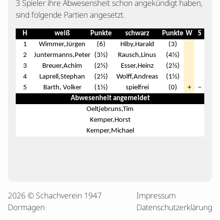
3 Spieler ihre Abwesensheit schon angekündigt haben,
sind folgende Partien angesetzt.
H
weiß
Punkte
schwarz
Punkte
W
S
1
Wimmer,Jürgen
(6)
Hiby,Harald
(3)
2
Juntermanns,Peter
(3½)
Rausch,Linus
(4½)
3
Breuer,Achim
(2½)
Esser,Heinz
(2½)
4
Laprell,Stephan
(2½)
Wolff,Andreas
(1½)
5
Barth, Volker
(1½)
spielfrei
(0)
+
–
Abwesenheit angemeldet
Oeltjebruns,Tim
Kemper,Horst
Kemper,Michael
2026 © Schachverein 1947
Impressum
Dormagen
Datenschutzerklärung