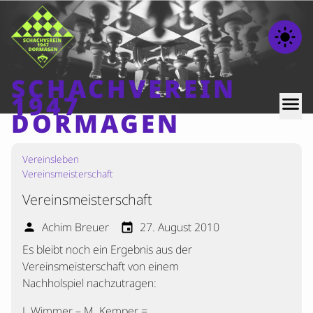
light_mode
SCHACHVEREIN
1947
menu
DORMAGEN
Vereinsleben
Home
Vereinsmeisterschaft
Beiträge
Vereinsmeisterschaft
Mannschaften
Achim Breuer
27. August 2010
person
event
Ranglisten
Es bleibt noch ein Ergebnis aus der
Termine
Vereinsmeisterschaft von einem
Verschiedenes
Nachholspiel nachzutragen:
Kontakt
J. Wimmer – M. Kemper =