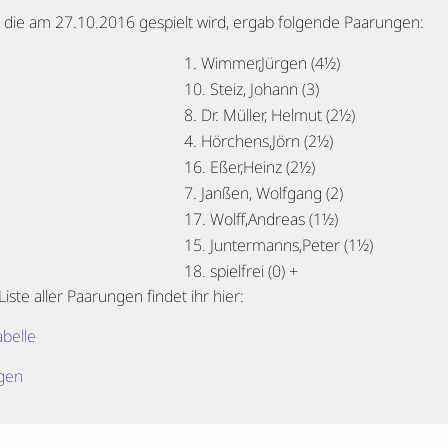
, die am 27.10.2016 gespielt wird, ergab folgende Paarungen:
1. Wimmer,Jürgen (4½)
10. Steiz, Johann (3)
8. Dr. Müller, Helmut (2½)
4. Hörchens,Jörn (2½)
16. Eßer,Heinz (2½)
7. Janßen, Wolfgang (2)
17. Wolff,Andreas (1½)
15. Juntermanns,Peter (1½)
18. spielfrei (0) +
Liste aller Paarungen findet ihr hier:
belle
gen