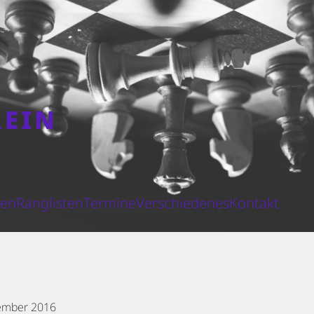
REIN
N
ten
Ranglisten
Termine
Verschiedenes
Kontakt
ember 2016