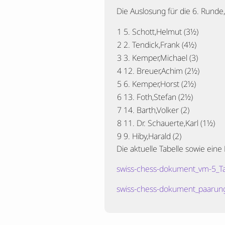
Die Auslosung für die 6. Runde
1 5. Schott,Helmut (3½)
2 2. Tendick,Frank (4½)
3 3. Kemper,Michael (3)
4 12. Breuer,Achim (2½)
5 6. Kemper,Horst (2½)
6 13. Foth,Stefan (2½)
7 14. Barth,Volker (2)
8 11. Dr. Schauerte,Karl (1½)
9 9. Hiby,Harald (2)
Die aktuelle Tabelle sowie eine 
swiss-chess-dokument_vm-5_Ta
swiss-chess-dokument_paarun