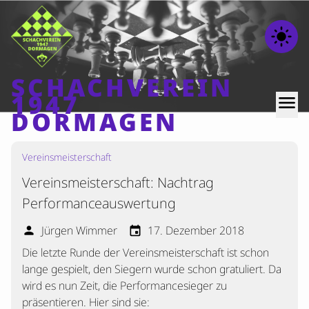
light_mode
SCHACHVEREIN
1947
menu
DORMAGEN
Vereinsmeisterschaft
Home
Vereinsmeisterschaft: Nachtrag
Beiträge
Performanceauswertung
Mannschaften
Jürgen Wimmer
17. Dezember 2018
person
event
Ranglisten
Die letzte Runde der Vereinsmeisterschaft ist schon
Termine
lange gespielt, den Siegern wurde schon gratuliert. Da
Verschiedenes
wird es nun Zeit, die Performancesieger zu
präsentieren. Hier sind sie:
Kontakt