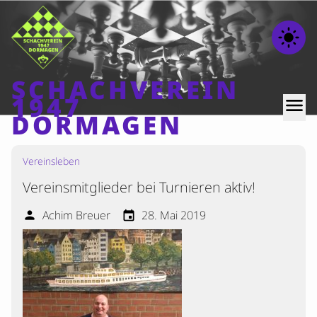
light_mode
SCHACHVEREIN
1947
menu
DORMAGEN
Vereinsleben
Home
Vereinsmitglieder bei Turnieren aktiv!
Beiträge
Mannschaften
Achim Breuer
28. Mai 2019
person
event
Ranglisten
Termine
Verschiedenes
Kontakt