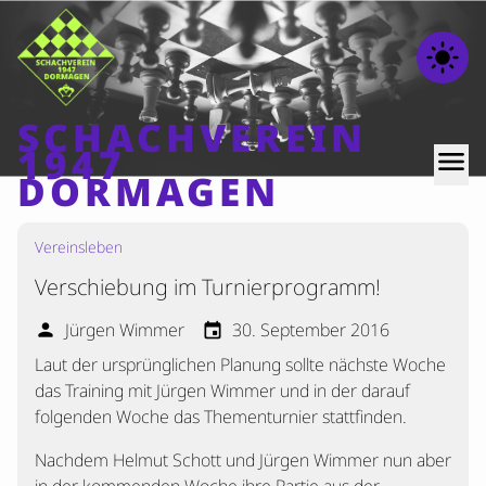
light_mode
SCHACHVEREIN
1947
menu
DORMAGEN
Vereinsleben
Home
Verschiebung im Turnierprogramm!
Beiträge
Mannschaften
Jürgen Wimmer
30. September 2016
person
event
Laut der ursprünglichen Planung sollte nächste Woche
Ranglisten
das Training mit Jürgen Wimmer und in der darauf
Termine
folgenden Woche das Thementurnier stattfinden.
Verschiedenes
Nachdem Helmut Schott und Jürgen Wimmer nun aber
Kontakt