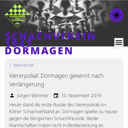
light_mode
SCHACHVEREIN
1947
menu
DORMAGEN
1. Mannschaft
Home
Viererpokal: Dormagen gewinnt nach
Beiträge
Verlängerung
Mannschaften
Jürgen Wimmer
10. November 2019
person
event
Ranglisten
Heute stand die erste Runde des Viererpokals im
Termine
Kölner Schachverband an. Dormagen spielte zu Hause
Verschiedenes
gegen die Bergischen Schachfreunde. Beide
Mannschaften traten nicht in Bestbesetzung an.
Kontakt