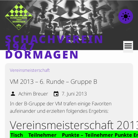
light_mode
SCHACHVEREIN
1947
menu
DORMAGEN
Vereinsmeisterschaft
Home
VM 2013 – 6. Runde – Gruppe B
Beiträge
Mannschaften
Achim Breuer
7. Juni 2013
person
event
In der B-Gruppe der VM trafen einige Favoriten
Ranglisten
aufeinander und erzielten folgendes Ergebnis:
Termine
Vereinsmeisterschaft 20
Verschiedenes
Tisch
Teilnehmer
Punkte
–
Teilnehmer
Punkte
E
Kontakt