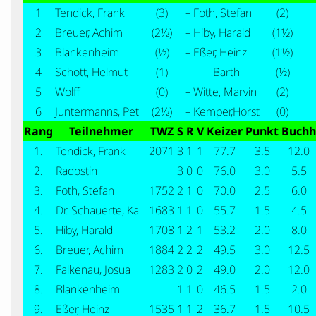
1
Tendick, Frank
(3)
–
Foth, Stefan
(2)
2
Breuer, Achim
(2½)
–
Hiby, Harald
(1½)
3
Blankenheim
(½)
–
Eßer, Heinz
(1½)
4
Schott, Helmut
(1)
–
Barth
(½)
5
Wolff
(0)
–
Witte, Marvin
(2)
6
Juntermanns, Pet
(2½)
–
Kemper,Horst
(0)
Rang
Teilnehmer
TWZ
S
R
V
Keizer
Punkt
Buchh
1.
Tendick, Frank
2071
3
1
1
77.7
3.5
12.0
2.
Radostin
3
0
0
76.0
3.0
5.5
3.
Foth, Stefan
1752
2
1
0
70.0
2.5
6.0
4.
Dr. Schauerte, Ka
1683
1
1
0
55.7
1.5
4.5
5.
Hiby, Harald
1708
1
2
1
53.2
2.0
8.0
6.
Breuer, Achim
1884
2
2
2
49.5
3.0
12.5
7.
Falkenau, Josua
1283
2
0
2
49.0
2.0
12.0
8.
Blankenheim
1
1
0
46.5
1.5
2.0
9.
Eßer, Heinz
1535
1
1
2
36.7
1.5
10.5