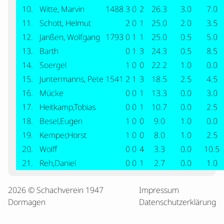
10.
Witte, Marvin
1488
3
0
2
26.3
3.0
7.0
11.
Schott, Helmut
2
0
1
25.0
2.0
3.5
12.
Janßen, Wolfgang
1793
0
1
1
25.0
0.5
5.0
13.
Barth
0
1
3
24.3
0.5
8.5
14.
Soergel
1
0
0
22.2
1.0
0.0
15.
Juntermanns, Pete
1541
2
1
3
18.5
2.5
4.5
16.
Mücke
0
0
1
13.3
0.0
3.0
17.
Heitkamp,Tobias
0
0
1
10.7
0.0
2.5
18.
Besel,Eugen
1
0
0
9.0
1.0
0.0
19.
Kemper,Horst
1
0
0
8.0
1.0
2.5
20.
Wolff
0
0
4
3.3
0.0
10.5
21.
Reh,Daniel
0
0
1
2.7
0.0
1.0
2026 © Schachverein 1947
Impressum
Dormagen
Datenschutzerklärung