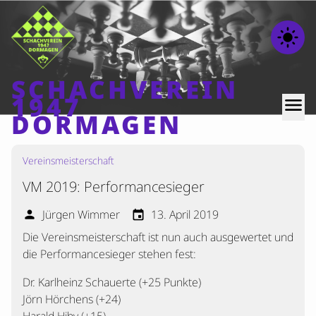
light_mode
SCHACHVEREIN
1947
menu
DORMAGEN
Vereinsmeisterschaft
Home
VM 2019: Performancesieger
Beiträge
Mannschaften
Jürgen Wimmer
13. April 2019
person
event
Die Vereinsmeisterschaft ist nun auch ausgewertet und
Ranglisten
die Performancesieger stehen fest:
Termine
Dr. Karlheinz Schauerte (+25 Punkte)
Verschiedenes
Jörn Hörchens (+24)
Kontakt