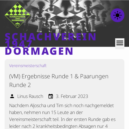
light_mode
SCHACHVEREIN
1947
menu
DORMAGEN
Vereinsmeisterschaft
Home
(VM) Ergebnisse Runde 1 & Paarungen
Beiträge
Runde 2
Mannschaften
Linus Rausch
3. Februar 2023
person
event
Ranglisten
Nachdem Aljoscha und Tim sich noch nachgemeldet
Termine
haben, nehmen nun 15 Leute an der
Verschiedenes
Vereinsmeisterschaft teil. In der ersten Runde gab es
leider nach 2 krankheitsbedingten Absagen nur 4
Kontakt