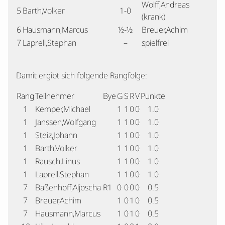
Wolff,Andreas
5
Barth,Volker
1-0
(krank)
6
Hausmann,Marcus
½-½
Breuer,Achim
7
Laprell,Stephan
–
spielfrei
Damit ergibt sich folgende Rangfolge:
Rang
Teilnehmer
Bye
G
S
R
V
Punkte
1
Kemper,Michael
1
1
0
0
1.0
1
Janssen,Wolfgang
1
1
0
0
1.0
1
Steiz,Johann
1
1
0
0
1.0
1
Barth,Volker
1
1
0
0
1.0
1
Rausch,Linus
1
1
0
0
1.0
1
Laprell,Stephan
1
1
0
0
1.0
7
Baßenhoff,Aljoscha
R1
0
0
0
0
0.5
7
Breuer,Achim
1
0
1
0
0.5
7
Hausmann,Marcus
1
0
1
0
0.5