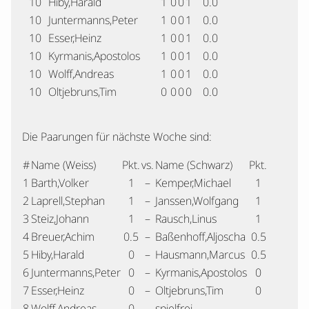
10
Hiby,Harald
1
0
0
1
0.0
10
Juntermanns,Peter
1
0
0
1
0.0
10
Esser,Heinz
1
0
0
1
0.0
10
Kyrmanis,Apostolos
1
0
0
1
0.0
10
Wolff,Andreas
1
0
0
1
0.0
10
Oltjebruns,Tim
0
0
0
0
0.0
Die Paarungen für nächste Woche sind:
#
Name (Weiss)
Pkt.
vs.
Name (Schwarz)
Pkt.
1
Barth,Volker
1
–
Kemper,Michael
1
2
Laprell,Stephan
1
–
Janssen,Wolfgang
1
3
Steiz,Johann
1
–
Rausch,Linus
1
4
Breuer,Achim
0.5
–
Baßenhoff,Aljoscha
0.5
5
Hiby,Harald
0
–
Hausmann,Marcus
0.5
6
Juntermanns,Peter
0
–
Kyrmanis,Apostolos
0
7
Esser,Heinz
0
–
Oltjebruns,Tim
0
8
Wolff,Andreas
0
–
spielfrei