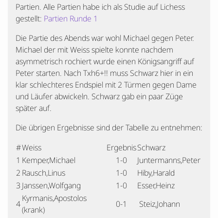
Partien. Alle Partien habe ich als Studie auf Lichess
gestellt:
Partien Runde 1
Die Partie des Abends war wohl Michael gegen Peter.
Michael der mit Weiss spielte konnte nachdem
asymmetrisch rochiert wurde einen Königsangriff auf
Peter starten. Nach Txh6+!! muss Schwarz hier in ein
klar schlechteres Endspiel mit 2 Türmen gegen Dame
und Läufer abwickeln. Schwarz gab ein paar Züge
später auf.
Die übrigen Ergebnisse sind der Tabelle zu entnehmen:
#
Weiss
Ergebnis
Schwarz
1
Kemper,Michael
1-0
Juntermanns,Peter
2
Rausch,Linus
1-0
Hiby,Harald
3
Janssen,Wolfgang
1-0
Esser,Heinz
Kyrmanis,Apostolos
4
0-1
Steiz,Johann
(krank)