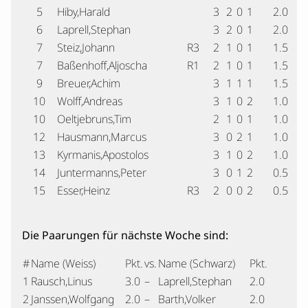
5
Hiby,Harald
3
2
0
1
2.0
6
Laprell,Stephan
3
2
0
1
2.0
7
Steiz,Johann
R3
2
1
0
1
1.5
7
Baßenhoff,Aljoscha
R1
2
1
0
1
1.5
9
Breuer,Achim
3
1
1
1
1.5
10
Wolff,Andreas
3
1
0
2
1.0
10
Oeltjebruns,Tim
2
1
0
1
1.0
12
Hausmann,Marcus
3
0
2
1
1.0
13
Kyrmanis,Apostolos
3
1
0
2
1.0
14
Juntermanns,Peter
3
0
1
2
0.5
15
Esser,Heinz
R3
2
0
0
2
0.5
Die Paarungen für nächste Woche sind:
#
Name (Weiss)
Pkt.
vs.
Name (Schwarz)
Pkt.
1
Rausch,Linus
3.0
–
Laprell,Stephan
2.0
2
Janssen,Wolfgang
2.0
–
Barth,Volker
2.0