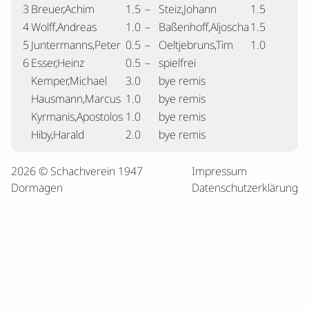
3
Breuer,Achim
1.5
–
Steiz,Johann
1.5
4
Wolff,Andreas
1.0
–
Baßenhoff,Aljoscha
1.5
5
Juntermanns,Peter
0.5
–
Oeltjebruns,Tim
1.0
6
Esser,Heinz
0.5
–
spielfrei
Kemper,Michael
3.0
bye remis
Hausmann,Marcus
1.0
bye remis
Kyrmanis,Apostolos
1.0
bye remis
Hiby,Harald
2.0
bye remis
2026 © Schachverein 1947
Impressum
Dormagen
Datenschutzerklärung