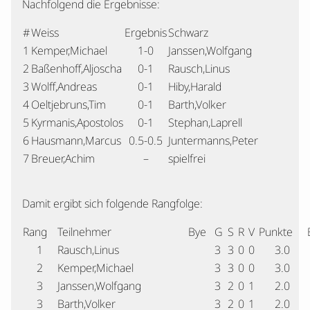
Nachfolgend die Ergebnisse:
#
Weiss
Ergebnis
Schwarz
1
Kemper,Michael
1-0
Janssen,Wolfgang
2
Baßenhoff,Aljoscha
0-1
Rausch,Linus
3
Wolff,Andreas
0-1
Hiby,Harald
4
Oeltjebruns,Tim
0-1
Barth,Volker
5
Kyrmanis,Apostolos
0-1
Stephan,Laprell
6
Hausmann,Marcus
0.5-0.5
Juntermanns,Peter
7
Breuer,Achim
–
spielfrei
Damit ergibt sich folgende Rangfolge:
Rang
Teilnehmer
Bye
G
S
R
V
Punkte
1
Rausch,Linus
3
3
0
0
3.0
2
Kemper,Michael
3
3
0
0
3.0
3
Janssen,Wolfgang
3
2
0
1
2.0
3
Barth,Volker
3
2
0
1
2.0