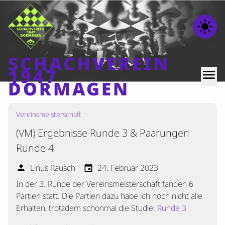
light_mode
SCHACHVEREIN
1947
menu
DORMAGEN
Vereinsmeisterschaft
Home
(VM) Ergebnisse Runde 3 & Paarungen
Beiträge
Runde 4
Mannschaften
Linus Rausch
24. Februar 2023
person
event
Ranglisten
In der 3. Runde der Vereinsmeisterschaft fanden 6
Termine
Partien statt. Die Partien dazu habe ich noch nicht alle
Verschiedenes
Erhalten, trotzdem schonmal die Studie:
Runde 3
Kontakt