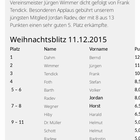
Vereinsmeister Jürgen Wimmer dicht gefolgt von Frank
Tendick. Besonderen Applaus gebührt unserem
jüngsten Mitglied Jordan Radev, der mit 8 aus 13
Punkten einen sehr guten 5. Platz erkämpfte.
Weihnachtsblitz 11.12.2015
Platz
Name
Vorname
Pu
Dahm
Bernd
1
12
Wimmer
Jürgen
2
11
Tendick
Frank
3
10
Foth
Stefan
4
8,
Barth
Volker
5 – 6
8,
Radev
Jordan
8,
Wegner
7 – 8
Horst
6,
Hiby
Harald
6,
Dr. Müller
Helmut
9 – 11
5,
Schott
Helmut
5,
Radew
Radostin
5,