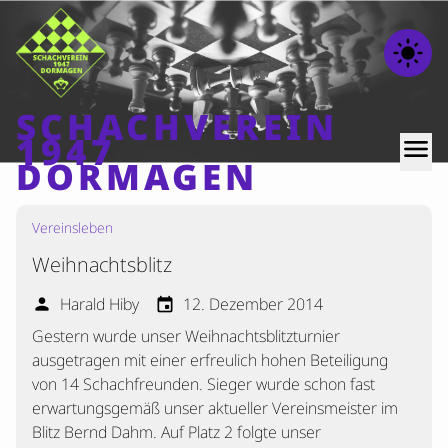
light_mode
SCHACHVEREIN
1947
menu
DORMAGEN
Vereinsleben
Home
Weihnachtsblitz
Beiträge
Mannschaften
Harald Hiby
12. Dezember 2014
person
event
Gestern wurde unser Weihnachtsblitzturnier
Ranglisten
ausgetragen mit einer erfreulich hohen Beteiligung
Termine
von 14 Schachfreunden. Sieger wurde schon fast
Verschiedenes
erwartungsgemäß unser aktueller Vereinsmeister im
Blitz Bernd Dahm. Auf Platz 2 folgte unser
Kontakt