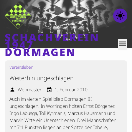
light_mode
SCHACHVEREIN
1947
menu
DORMAGEN
Vereinsleben
Home
Weiterhin ungeschlagen
Beiträge
Mannschaften
Webmaster
1. Februar 2010
person
event
Auch im vierten Spiel blieb Dormagen III
Ranglisten
ungeschlagen. In Worringen holten Ernst Börgener,
Termine
Ingo Labusga, Toli Kyrmanis, Marcus Hausmann und
Verschiedenes
Marvin Witte ein Unentschieden. Drei Mannschaften
mit 7:1 Punkten liegen an der Spitze der Tabelle,
Kontakt