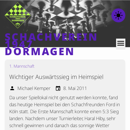
light_mode
SCHACHVEREIN
1947
menu
DORMAGEN
1. Mannschaft
Home
Wichtiger Auswärtssieg im Heimspiel
Beiträge
Mannschaften
Michael Kemper
8. Mai 2011
person
event
Da unser Spiellokal nicht genutzt werden konnte, fand
Ranglisten
das heutige Heimspiel bei den Schachfreunden Ford in
Termine
Köln statt. Die Erste Mannschaft konnte einen 5:3 Sieg
Verschiedenes
landen. Nachdem unser Turnierleiter, Haral Hiby, sehr
schnell gewinnen und danach das sonnige Wetter
Kontakt