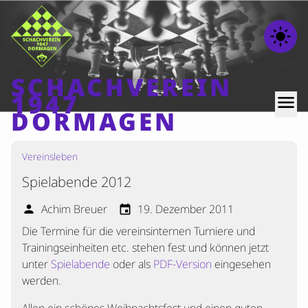
light_mode
SCHACHVEREIN
1947
menu
DORMAGEN
Vereinsleben
Home
Spielabende 2012
Beiträge
Mannschaften
Achim Breuer
19. Dezember 2011
person
event
Die Termine für die vereinsinternen Turniere und
Ranglisten
Trainingseinheiten etc. stehen fest und können jetzt
Termine
unter
Spielabende
oder als
PDF-Version
eingesehen
Verschiedenes
werden.
Kontakt